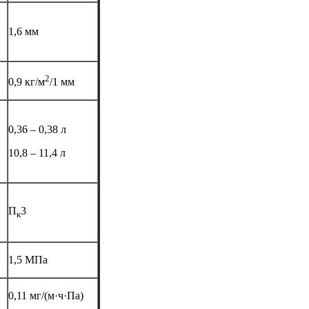
1,6 мм
2
0,9 кг/м
/1 мм
0,36 – 0,38 л
10,8 – 11,4 л
П
3
к
1,5 МПа
0,11 мг/(м·ч·Па)