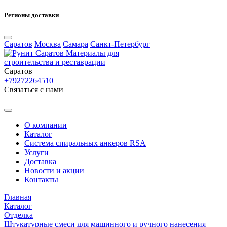
Регионы доставки
Саратов
Москва
Самара
Санкт-Петербург
Материалы для
строительства и реставрации
Саратов
+79272264510
Cвязаться с нами
О компании
Каталог
Система спиральных анкеров RSA
Услуги
Доставка
Новости и акции
Контакты
Главная
Каталог
Отделка
Штукатурные смеси для машинного и ручного нанесения