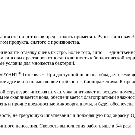
ия стен и потолков предлагалось применять Рунит Гипсовая Эк
ом продукта, снятого с производства.
зводить отделку очень быстро. Более того, гипс — единственно
м гипсовых растворов относят склонность к биологической корр
е условия для множества бактерий.
®
ь «РУНИТ
Гипсовая». При доступной цене она обладает всеми 
ющие адгезию и повышающие стойкость к биопоражениям. К пр
й структуре гипсовая штукатурка впитывает из воздуха помеще
оем не скапливается вода, обеспечивается благоприятный влажн
сень и прочие вредоносные микроорганизмы, и будет обеспечена
ность, не требующую шпатлевания и подходящую под окраску. О
инного нанесения. Скорость выполнения работ выше в 3-4 раза.