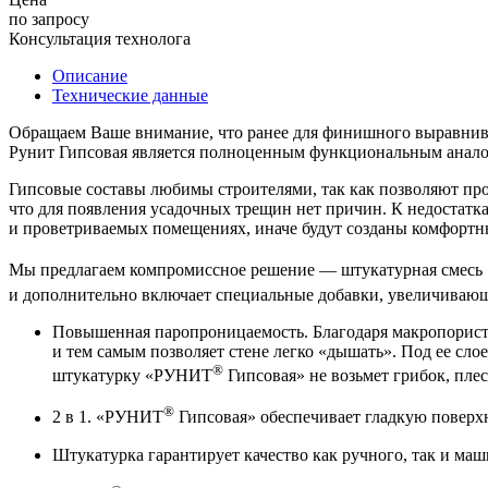
по запросу
Консультация технолога
Описание
Технические данные
Обращаем Ваше внимание, что ранее для финишного выравниван
Рунит Гипсовая является полноценным функциональным аналог
Гипсовые составы любимы строителями, так как позволяют прои
что для появления усадочных трещин нет причин. К недостатка
и проветриваемых помещениях, иначе будут созданы комфортны
Мы предлагаем компромиссное решение — штукатурная смес
и дополнительно включает специальные добавки, увеличива
Повышенная паропроницаемость. Благодаря макропористо
и тем самым позволяет стене легко «дышать». Под ее сл
®
штукатурку «РУНИТ
Гипсовая» не возьмет грибок, пле
®
2 в 1. «РУНИТ
Гипсовая» обеспечивает гладкую поверх
Штукатурка гарантирует качество как ручного, так и маш